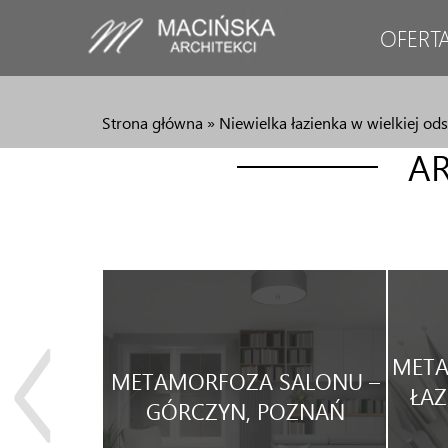
OFERT
Strona główna
»
Niewielka łazienka w wielkiej ods
AR
JA
META
METAMORFOZA SALONU –
WEGO
ŁAZ
GÓRCZYN, POZNAŃ
WYNAJEM.