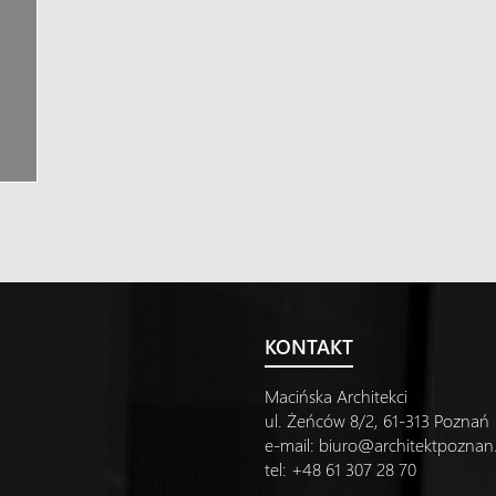
KONTAKT
Macińska Architekci
ul. Żeńców 8/2, 61-313 Poznań
e-mail:
biuro@architektpozna
tel: +48 61 307 28 70