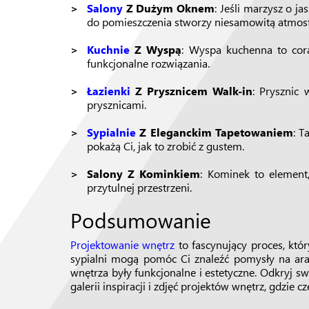
Salony
Z Dużym Oknem
: Jeśli marzysz o j
do pomieszczenia stworzy niesamowitą atmosf
Kuchnie
Z Wyspą
: Wyspa kuchenna to cora
funkcjonalne rozwiązania.
Łazienki
Z Prysznicem Walk-in
: Prysznic 
prysznicami.
Sypialnie
Z Eleganckim Tapetowaniem
: T
pokażą Ci, jak to zrobić z gustem.
Salony Z Kominkiem
: Kominek to element,
przytulnej przestrzeni.
Podsumowanie
Projektowanie wnętrz
to fascynujący proces, któ
sypialni mogą pomóc Ci znaleźć pomysły na aranż
wnętrza były funkcjonalne i estetyczne. Odkryj s
galerii inspiracji i zdjęć projektów wnętrz, gdzie c