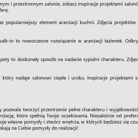
asnym i przestronnym salonie, zobacz inspiracje projektami sal
erę.
z popularniejszy element aranżacji kuchni. Zdjęcia projekt
walk-in to nowoczesne rozwiązanie w aranżacji łazienek. Odkry
apety to doskonały sposób na nadanie sypialni charakteru. Zdję
 który nadaje salonowi ciepła i uroku. Inspiracje projektam
ry pozwala tworzyć przestrzenie pełne charakteru i wyjątkowości.
ację, które spełnią Twoje oczekiwania. Niezależnie od prefer
woje własne pomysły i stwórz wnętrza, w których będziesz się cz
zekają na Ciebie pomysły do realizacji!