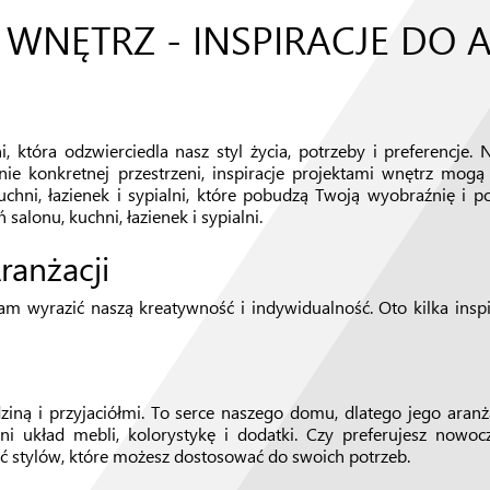
 WNĘTRZ - INSPIRACJE DO 
, która odzwierciedla nasz styl życia, potrzeby i preferencje.
ie konkretnej przestrzeni, inspiracje projektami wnętrz mog
chni, łazienek i sypialni, które pobudzą Twoją wyobraźnię i
 salonu, kuchni, łazienek i sypialni.
anżacji
am wyrazić naszą kreatywność i indywidualność. Oto kilka ins
ną i przyjaciółmi. To serce naszego domu, dlatego jego aranżac
układ mebli, kolorystykę i dodatki. Czy preferujesz nowocz
ć stylów, które możesz dostosować do swoich potrzeb.