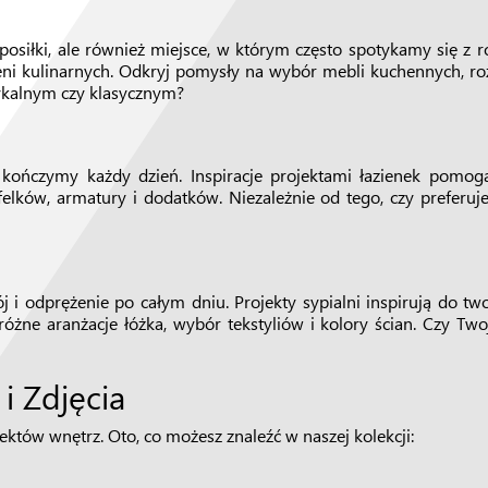
osiłki, ale również miejsce, w którym często spotykamy się z rod
zeni kulinarnych. Odkryj pomysły na wybór mebli kuchennych, ro
ykalnym czy klasycznym?
kończymy każdy dzień. Inspiracje projektami łazienek pomogą 
ków, armatury i dodatków. Niezależnie od tego, czy preferuje
 i odprężenie po całym dniu. Projekty sypialni inspirują do tw
 różne aranżacje łóżka, wybór tekstyliów i kolory ścian. Czy T
i Zdjęcia
ojektów wnętrz. Oto, co możesz znaleźć w naszej kolekcji: