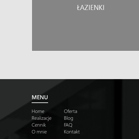
ŁAZIENKI
MENU
Home
Oferta
Realizacje
Blog
Cennik
FAQ
O mnie
Kontakt