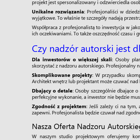
projekt jest spersonalizowany i odzwierciedla oso
Unikalne rozwiązania
: Profesjonaliści w dzied
wyjątkowe. To właśnie te szczegóły nadają przestrz
Współpraca z profesjonalistą to inwestycja w jako
ich oczekiwaniami. To także oszczędność czasu i 
Czy nadzór autorski jest 
Dla inwestorów o większej skali
: Osoby pla
skorzystać z nadzoru autorskiego. Profesjonalny 
Skomplikowane projekty
: W przypadku skompl
Architekt wnętrz lub projektant może czuwać nad
Dbający o detale
: Osoby szczególnie dbające o 
perfekcyjne wykonanie, a inwestor nie będzie musi
Zgodność z projektem
: Jeśli zależy ci na ty
zapewni. Profesjonalista będzie czuwał nad zgodn
Nasza Oferta Nadzoru Autorski
W naszym studio projektowym oferujemy komp