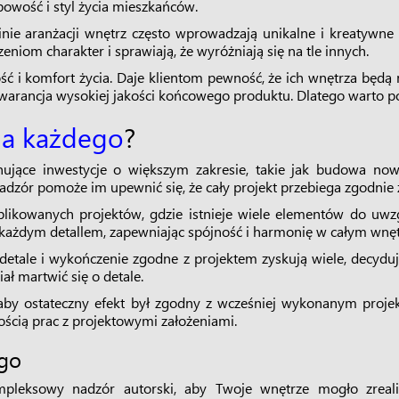
bowość i styl życia mieszkańców.
zinie aranżacji wnętrz często wprowadzają unikalne i kreatywne 
eniom charakter i sprawiają, że wyróżniają się na tle innych.
ść i komfort życia. Daje klientom pewność, że ich wnętrza będą n
gwarancja wysokiej jakości końcowego produktu. Dlatego warto p
dla każdego
?
nujące inwestycje o większym zakresie, takie jak budowa
nadzór pomoże im upewnić się, że cały projekt przebiega zgodnie
ikowanych projektów, gdzie istnieje wiele elementów do uwzglę
 każdym detallem, zapewniając spójność i harmonię w całym wnęt
detale i wykończenie zgodne z projektem zyskują wiele, decydują
ał martwić się o detale.
m, aby ostateczny efekt był zgodny z wcześniej wykonanym proje
ością prac z projektowymi założeniami.
ego
leksowy nadzór autorski, aby Twoje wnętrze mogło zreali