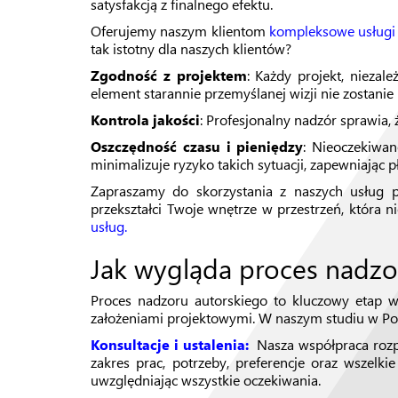
satysfakcją z finalnego efektu.
Oferujemy naszym klientom
kompleksowe usługi
tak istotny dla naszych klientów?
Zgodność z projektem
: Każdy projekt, niezale
element starannie przemyślanej wizji nie zostanie 
Kontrola jakości
: Profesjonalny nadzór sprawia, 
Oszczędność czasu i pieniędzy
: Nieoczekiwan
minimalizuje ryzyko takich sytuacji, zapewniając p
Zapraszamy do skorzystania z naszych usług p
przekształci Twoje wnętrze w przestrzeń, która n
usług.
Jak wygląda proces nadzo
Proces nadzoru autorskiego to kluczowy etap w 
założeniami projektowymi. W naszym studiu w Po
Konsultacje i ustalenia:
Nasza współpraca rozpo
zakres prac, potrzeby, preferencje oraz wszel
uwzględniając wszystkie oczekiwania.