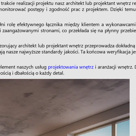
 trakcie realizacji projektu nasz architekt lub projektant wnętrz 
monitorować postępy i zgodność prac z projektem. Dzięki tem
ełni rolę efektywnego łącznika między klientem a wykonawcam
 zaangażowanymi stronami, co przekłada się na płynny przebie
zorujący architekt lub projektant wnętrz przeprowadza dokładną
ają nasze najwyższe standardy jakości. Ta końcowa weryfikacja je
 element naszych usług
projektowania wnętrz
i aranżacji wnętrz
ością i dbałością o każdy detal.