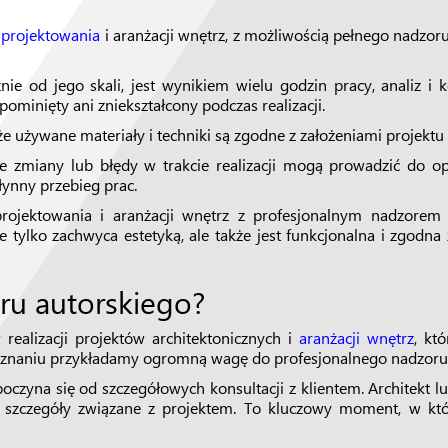
 projektowania
i aranżacji wnętrz, z możliwością pełnego nadzoru
żnie od jego skali, jest wynikiem wielu godzin pracy, analiz i k
pominięty ani zniekształcony podczas realizacji.
że używane materiały i techniki są zgodne z założeniami projektu 
e zmiany lub błędy w trakcie realizacji mogą prowadzić do o
łynny przebieg prac.
rojektowania i aranżacji wnętrz z profesjonalnym nadzorem
ie tylko zachwyca estetyką, ale także jest funkcjonalna i zgodn
ru autorskiego?
realizacji projektów architektonicznych i
aranżacji wnętrz
, kt
znaniu przykładamy ogromną wagę do profesjonalnego nadzoru, 
czyna się od szczegółowych konsultacji z klientem. Architekt l
kie szczegóły związane z projektem. To kluczowy moment, w kt