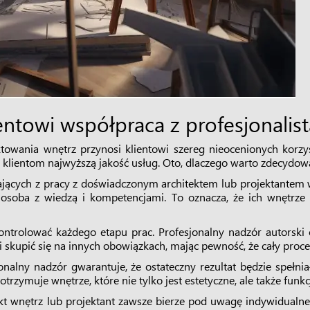
ientowi współpraca z profesjonalist
ktowania wnętrz przynosi klientowi szereg nieocenionych korzyś
lientom najwyższą jakość usług. Oto, dlaczego warto zdecydować
ających z pracy z doświadczonym architektem lub projektantem w
 osoba z wiedzą i kompetencjami. To oznacza, że ich wnętrze
 kontrolować każdego etapu prac. Profesjonalny nadzór autorski
i skupić się na innych obowiązkach, mając pewność, że cały proc
jonalny nadzór gwarantuje, że ostateczny rezultat będzie spełnia
trzymuje wnętrze, które nie tylko jest estetyczne, ale także funk
kt wnętrz lub projektant zawsze bierze pod uwagę indywidualne 