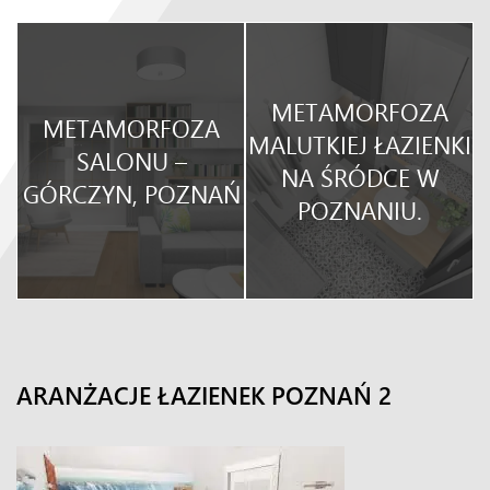
METAMORFOZA
METAMORFOZA
O
MALUTKIEJ ŁAZIENKI
SALONU –
NA ŚRÓDCE W
GÓRCZYN, POZNAŃ
POZNANIU.
ARANŻACJE ŁAZIENEK POZNAŃ 2