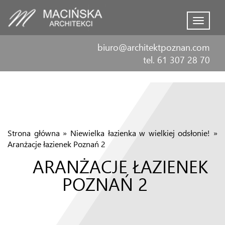
Menu
biuro@architektpoznan.com
tel. 61 307 28 70
Strona główna
»
Niewielka łazienka w wielkiej odsłonie!
»
Aranżacje łazienek Poznań 2
ARANŻACJE ŁAZIENEK
POZNAŃ 2