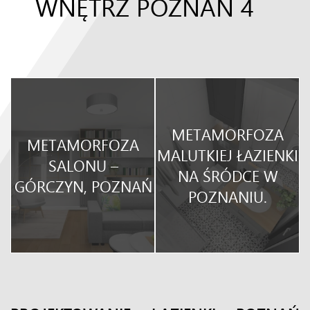
WNĘTRZ POZNAŃ 4
METAMORFOZA
METAMORFOZA
O
MALUTKIEJ ŁAZIENKI
SALONU –
NA ŚRÓDCE W
GÓRCZYN, POZNAŃ
POZNANIU.