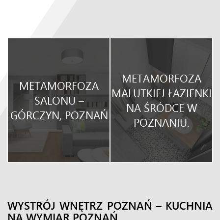
METAMORFOZA
METAMORFOZA
O
MALUTKIEJ ŁAZIENKI
SALONU –
NA ŚRÓDCE W
GÓRCZYN, POZNAŃ
POZNANIU.
WYSTRÓJ WNĘTRZ POZNAŃ – KUCHNIA
NA WYMIAR POZNAŃ