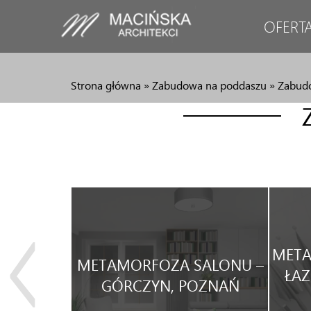
OFERT
Strona główna
»
Zabudowa na poddaszu
»
Zabud
JA
META
METAMORFOZA SALONU –
WEGO
ŁAZ
GÓRCZYN, POZNAŃ
WYNAJEM.