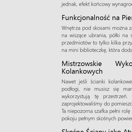
jednak, efekt końcowy wynagrodz
Funkcjonalność na Pi
Wnętrza pod skosami można zap
na wiszące ubrania, półki na 
przedmiotów to tylko kilka prz
na mini biblioteczkę, która dod
Mistrzowskie Wyko
Kolankowych
Nawet jeśli ścianki kolankow
podłogi, nie musisz się mart
wykorzystują tę przestrzeń. 
zaprojektowaliśmy do pomieszc
Ta niepozorna szafka pełni rol
pokoju pełnym skośnych powier
Skośne Ściany jako At