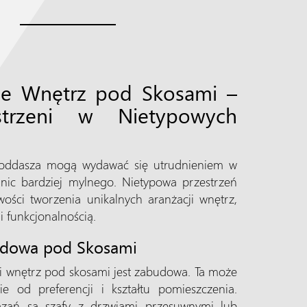
cje Wnętrz pod Skosami –
strzeni w Nietypowych
poddasza mogą wydawać się utrudnieniem w
e nic bardziej mylnego. Nietypowa przestrzeń
ości tworzenia unikalnych aranżacji wnętrz,
 funkcjonalnością.
udowa pod Skosami
i wnętrz pod skosami jest zabudowa. Ta może
e od preferencji i kształtu pomieszczenia.
ązań są szafy z drzwiami przesuwnymi lub