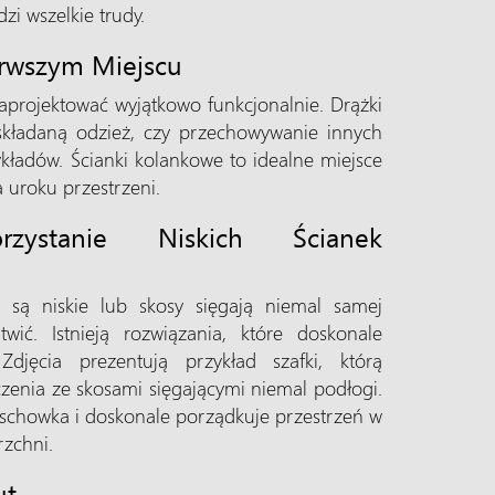
i wszelkie trudy.
erwszym Miejscu
rojektować wyjątkowo funkcjonalnie. Drążki
składaną odzież, czy przechowywanie innych
ykładów. Ścianki kolankowe to idealne miejsce
a uroku przestrzeni.
rzystanie Niskich Ścianek
e są niskie lub skosy sięgają niemal samej
wić. Istnieją rozwiązania, które doskonale
Zdjęcia prezentują przykład szafki, którą
zenia ze skosami sięgającymi niemal podłogi.
ę schowka i doskonale porządkuje przestrzeń w
zchni.
ut