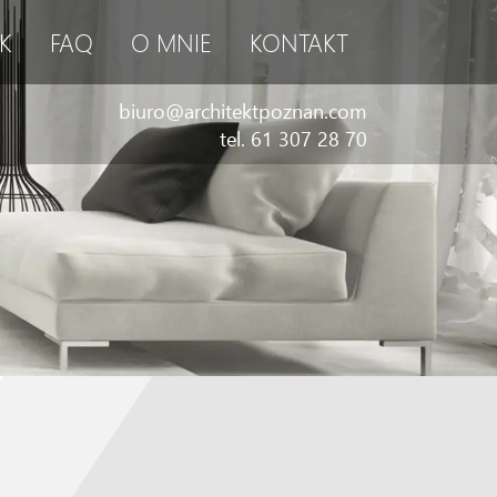
K
FAQ
O MNIE
KONTAKT
biuro@architektpoznan.com
tel. 61 307 28 70