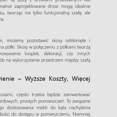
ymalnie zaprojektowane drzwi mogą idealnie
u, tworząc nie tylko funkcjonalną szafę, ale
za.
tem, możemy pozostawić skosy odsłonięte i
na półki. Skosy w połączeniu z półkami tworzą
howywanie książek, dekoracji, czy innych
ób na wykorzystanie przestrzeni między szafą
enie – Wyższe Koszty, Więcej
osami, często trzeba będzie zainwestować
dardowych, prostych pomieszczeń. To związane
ego dostosowania mebli do kąta nachylenia
kości do dostępu w pomieszczeniu. Niemniej