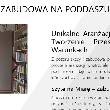
ZABUDOWA NA PODDASZU
Unikalne Aranża
Tworzenie Prze
Warunkach
Z pozoru skosy i zabudowa 
procesie aranżacji wnętrz, al
pod skosami daje wiele możliw
które zachwycą swoim urokiem i
Szyte na Miarę – Zab
Kluczem do sukcesu w aranżacj
przybrać różne formy, zależni
Jednym z popularnych rozwi