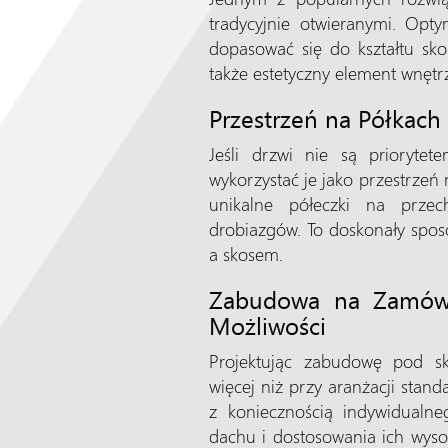
tradycyjnie otwieranymi. Opt
dopasować się do kształtu skos
także estetyczny element wnętr
Przestrzeń na Półkach
Jeśli drzwi nie są prioryte
wykorzystać je jako przestrzeń 
unikalne półeczki na przec
drobiazgów. To doskonały spos
a skosem.
Zabudowa na Zamówi
Możliwości
Projektując zabudowę pod sk
więcej niż przy aranżacji stan
z koniecznością indywidualn
dachu i dostosowania ich wyso