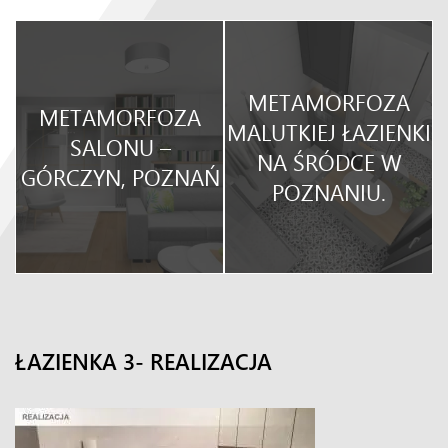
METAMORFOZA
METAMORFOZA
O
MALUTKIEJ ŁAZIENKI
SALONU –
NA ŚRÓDCE W
GÓRCZYN, POZNAŃ
POZNANIU.
ŁAZIENKA 3- REALIZACJA