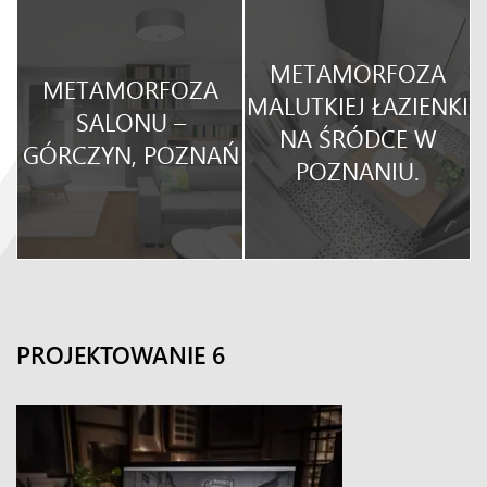
METAMORFOZA
METAMORFOZA
O
MALUTKIEJ ŁAZIENKI
SALONU –
NA ŚRÓDCE W
GÓRCZYN, POZNAŃ
POZNANIU.
PROJEKTOWANIE 6