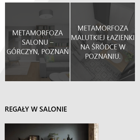
METAMORFOZA
METAMORFOZA
O
MALUTKIEJ ŁAZIENKI
SALONU –
NA ŚRÓDCE W
GÓRCZYN, POZNAŃ
POZNANIU.
REGAŁY W SALONIE