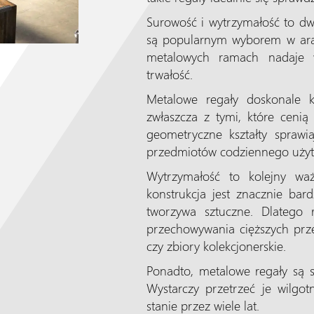
Surowość i wytrzymałość to dwi
są popularnym wyborem w aranż
metalowych ramach nadaje wn
trwałość.
Metalowe regały doskonale k
zwłaszcza z tymi, które cenią
geometryczne kształty sprawi
przedmiotów codziennego użyt
Wytrzymałość to kolejny wa
konstrukcja jest znacznie bar
tworzywa sztuczne. Dlatego 
przechowywania cięższych prze
czy zbiory kolekcjonerskie.
Ponadto, metalowe regały są s
Wystarczy przetrzeć je wilgo
stanie przez wiele lat.