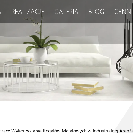
A
REALIZACJE
GALERIA
BLOG
CENNI
zące Wykorzystania Regałów Metalowych w Industrialnej Aranża