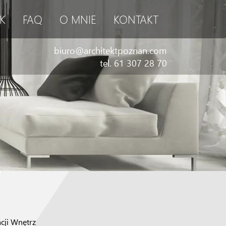
K
FAQ
O MNIE
KONTAKT
biuro@architektpoznan.com
tel. 61 307 28 70
cji Wnętrz