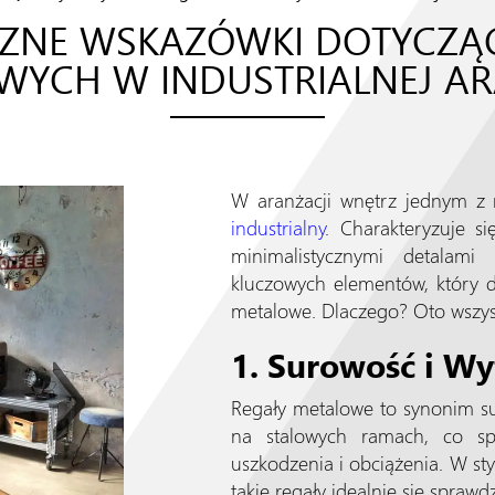
ZNE WSKAZÓWKI DOTYCZĄ
YCH W INDUSTRIALNEJ AR
W aranżacji wnętrz jednym z 
industrialny
. Charakteryzuje s
minimalistycznymi detalam
kluczowych elementów, który do
metalowe. Dlaczego? Oto wszyst
1. Surowość i W
Regały metalowe to synonim suro
na stalowych ramach, co s
uszkodzenia i obciążenia. W sty
takie regały idealnie się sprawd