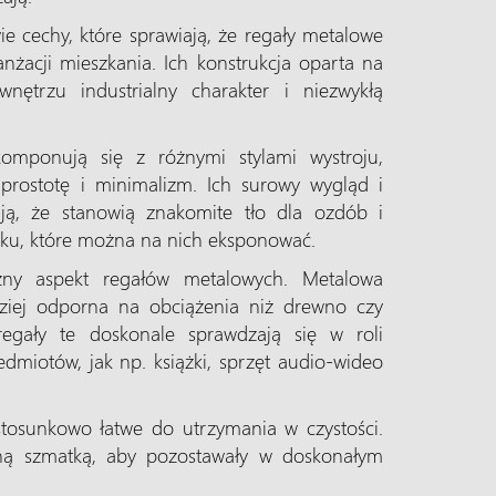
e cechy, które sprawiają, że regały metalowe
acji mieszkania. Ich konstrukcja oparta na
ętrzu industrialny charakter i niezwykłą
omponują się z różnymi stylami wystroju,
 prostotę i minimalizm. Ich surowy wygląd i
ają, że stanowią znakomite tło dla ozdób i
ku, które można na nich eksponować.
żny aspekt regałów metalowych. Metalowa
dziej odporna na obciążenia niż drewno czy
regały te doskonale sprawdzają się w roli
dmiotów, jak np. książki, sprzęt audio-wideo
tosunkowo łatwe do utrzymania w czystości.
tną szmatką, aby pozostawały w doskonałym