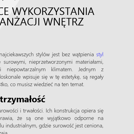
CE WYKORZYSTANIA
ANŻACJI WNĘTRZ
najciekawszych stylów jest bez wątpienia
styl
ię surowymi, nieprzetworzonymi materiałami,
i i niepowtarzalnym klimatem. Jednym z
skonale wpisuje się w tę estetykę, są regały
ko, co musisz wiedzieć na ten temat.
ytrzymałość
wości i trwałości. Ich konstrukcja opiera się
prawia, że są one wyjątkowo odporne na
lu industrialnym, gdzie surowość jest ceniona,
zają.