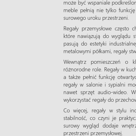
może być wspaniale podkreślo
meble pełnią nie tylko funkcję
surowego uroku przestrzeni.
Regały przemysłowe często ch
które nawiązują do wyglądu st
pasują do estetyki industrial
metalowymi półkami, regały stwo
Wewnątrz pomieszczeń o kli
różnorodne role. Regały w kuc
a także pełnić funkcję otwart
regały w salonie i sypialni mo
nawet sprzęt audio-wideo. W
wykorzystać regały do przecho
Co więcej, regały w stylu in
stabilność, co czyni je prakt
surowy wygląd dodaje wnętrz
przestrzeni przemysłowej.