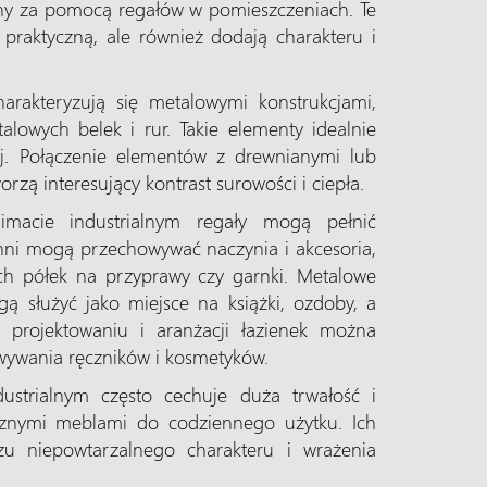
ny za pomocą regałów w pomieszczeniach. Te
 praktyczną, ale również dodają charakteru i
arakteryzują się metalowymi konstrukcjami,
alowych belek i rur. Takie elementy idealnie
nej. Połączenie elementów z drewnianymi lub
rzą interesujący kontrast surowości i ciepła.
macie industrialnym regały mogą pełnić
hni mogą przechowywać naczynia i akcesoria,
ych półek na przyprawy czy garnki. Metalowe
gą służyć jako miejsce na książki, ozdoby, a
 projektowaniu i aranżacji łazienek można
wywania ręczników i kosmetyków.
dustrialnym często cechuje duża trwałość i
ycznymi meblami do codziennego użytku. Ich
u niepowtarzalnego charakteru i wrażenia