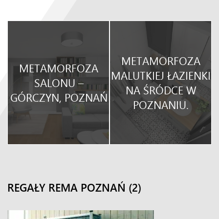
METAMORFOZA
METAMORFOZA
O
MALUTKIEJ ŁAZIENKI
SALONU –
NA ŚRÓDCE W
GÓRCZYN, POZNAŃ
POZNANIU.
REGAŁY REMA POZNAŃ (2)