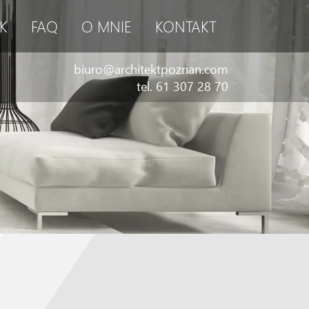
K
FAQ
O MNIE
KONTAKT
biuro@architektpoznan.com
tel. 61 307 28 70