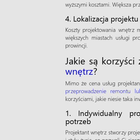
wyższymi kosztami. Większa prz
4. Lokalizacja projektu
Koszty projektowania wnętrz 
większych miastach usługi pr
prowincji.
Jakie są korzyści
wnętrz
?
Mimo że cena usług projekta
przeprowadzenie remontu lub
korzyściami, jakie niesie taka in
1. Indywidualny p
potrzeb
Projektant wnętrz stworzy proj
i stylu życia, co pozwoli Ci cies