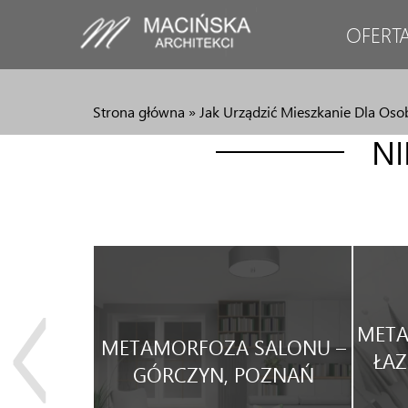
OFERT
Strona główna
»
Jak Urządzić Mieszkanie Dla Os
N
JA
META
METAMORFOZA SALONU –
WEGO
ŁAZ
GÓRCZYN, POZNAŃ
WYNAJEM.