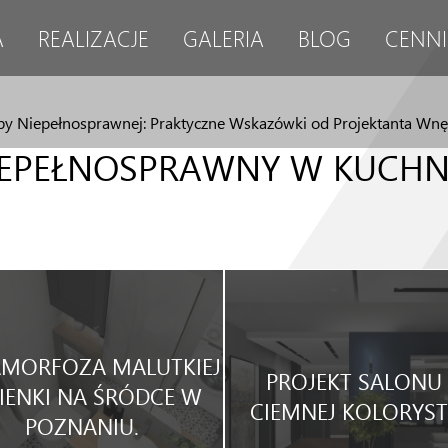
A
REALIZACJE
GALERIA
BLOG
CENNI
oby Niepełnosprawnej: Praktyczne Wskazówki od Projektanta Wnę
IEPEŁNOSPRAWNY W KUCHNI
MORFOZA MALUTKIEJ
PROJEKT SALONU
IENKI NA ŚRÓDCE W
CIEMNEJ KOLORYST
POZNANIU.