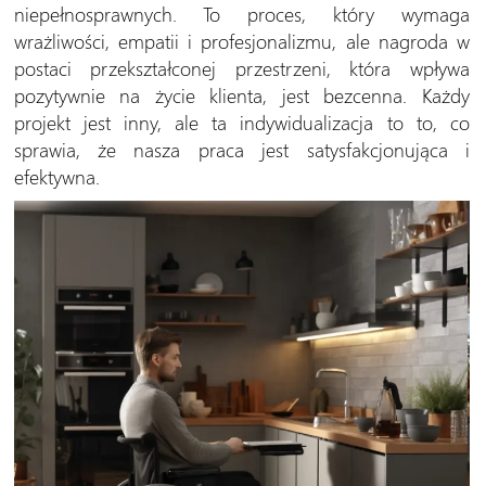
niepełnosprawnych. To proces, który wymaga
wrażliwości, empatii i profesjonalizmu, ale nagroda w
postaci przekształconej przestrzeni, która wpływa
pozytywnie na życie klienta, jest bezcenna. Każdy
projekt jest inny, ale ta indywidualizacja to to, co
sprawia, że nasza praca jest satysfakcjonująca i
efektywna.