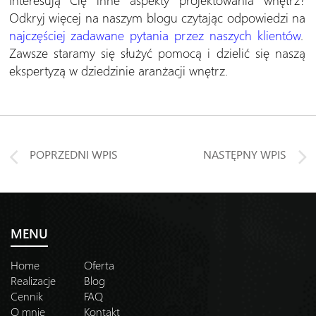
Odkryj więcej na naszym blogu czytając odpowiedzi na
najczęściej zadawane pytania przez naszych klientów
.
Zawsze staramy się służyć pomocą i dzielić się naszą
ekspertyzą w dziedzinie aranżacji wnętrz.
POPRZEDNI WPIS
NASTĘPNY WPIS
MENU
Home
Oferta
Realizacje
Blog
Cennik
FAQ
O mnie
Kontakt