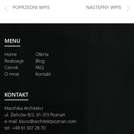
POPRZEDNI WPIS
NASTĘPNY WPIS
MENU
Home
Oferta
Realizacje
Blog
Cennik
FAQ
O mnie
Kontakt
KONTAKT
Macińska Architekci
ul. Żeńców 8/2, 61-313 Poznań
e-mail:
biuro@architektpoznan.com
tel: +48 61 307 28 70