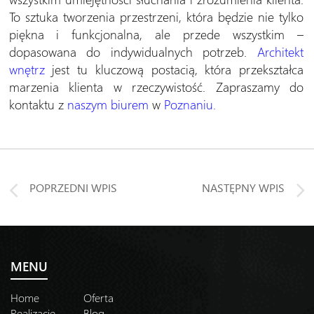
To sztuka tworzenia przestrzeni, która będzie nie tylko
piękna i funkcjonalna, ale przede wszystkim –
dopasowana do indywidualnych potrzeb.
Architekt
wnętrz
jest tu kluczową postacią, która przekształca
marzenia klienta w rzeczywistość. Zapraszamy do
kontaktu z
naszym biurem
w
Poznaniu.
POPRZEDNI WPIS
NASTĘPNY WPIS
MENU
Home
Oferta
Realizacje
Blog