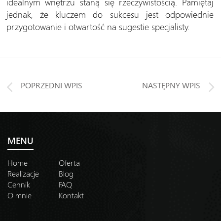
idealnym wnętrzu staną się rzeczywistością. Pamiętaj
jednak, że kluczem do sukcesu jest odpowiednie
przygotowanie i otwartość na sugestie specjalisty.
POPRZEDNI WPIS
NASTĘPNY WPIS
MENU
Home
Oferta
Realizacje
Blog
Cennik
FAQ
O mnie
Kontakt