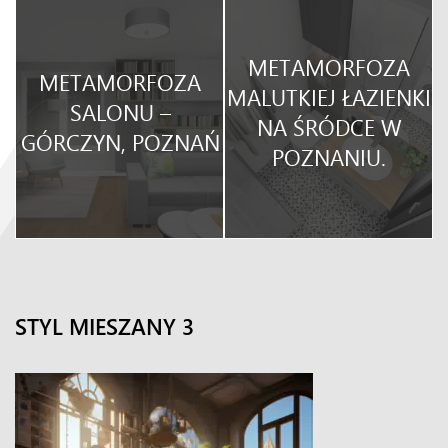
METAMORFOZA
METAMORFOZA
O
MALUTKIEJ ŁAZIENKI
SALONU –
NA ŚRÓDCE W
GÓRCZYN, POZNAŃ
POZNANIU.
STYL MIESZANY 3