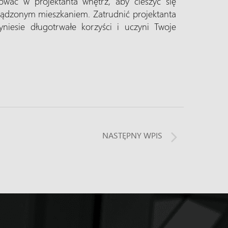
wać w projektanta wnętrz, aby cieszyć się
ządzonym mieszkaniem. Zatrudnić projektanta
yniesie długotrwałe korzyści i uczyni Twoje
NASTĘPNY WPIS