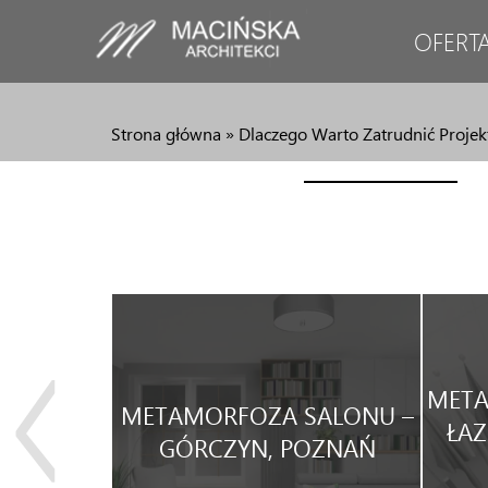
OFERT
Strona główna
»
Dlaczego Warto Zatrudnić Projek
JA
META
METAMORFOZA SALONU –
WEGO
ŁAZ
GÓRCZYN, POZNAŃ
WYNAJEM.