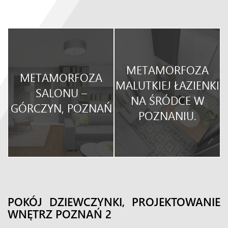
METAMORFOZA
METAMORFOZA
O
MALUTKIEJ ŁAZIENKI
SALONU –
NA ŚRÓDCE W
GÓRCZYN, POZNAŃ
POZNANIU.
POKÓJ DZIEWCZYNKI, PROJEKTOWANIE
WNĘTRZ POZNAŃ 2