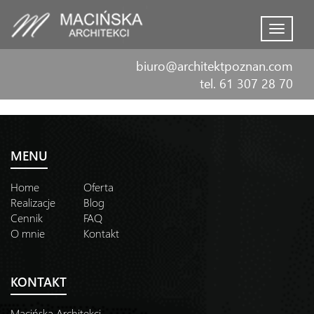
Menu
biuro@architektpoznan.com
tel. 61 307 28 70
MENU
Home
Oferta
Realizacje
Blog
Cennik
FAQ
O mnie
Kontakt
KONTAKT
Macińska Architekci