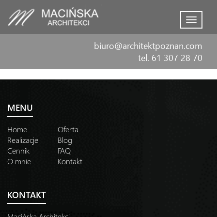
Menu
biuro@architektpoznan.com
tel. 61 307 28 70
MENU
Home
Oferta
Realizacje
Blog
Cennik
FAQ
O mnie
Kontakt
KONTAKT
Macińska Architekci