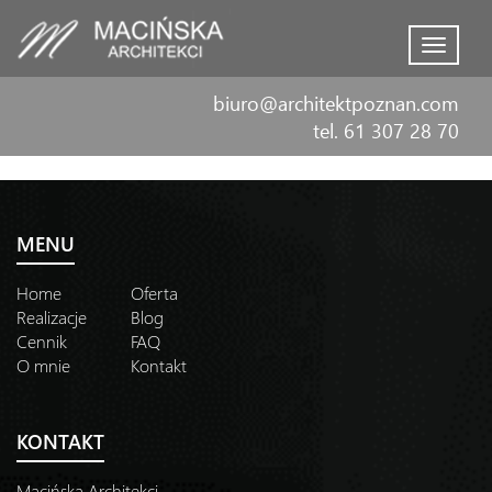
Menu
biuro@architektpoznan.com
tel. 61 307 28 70
MENU
Home
Oferta
Realizacje
Blog
Cennik
FAQ
O mnie
Kontakt
KONTAKT
Macińska Architekci