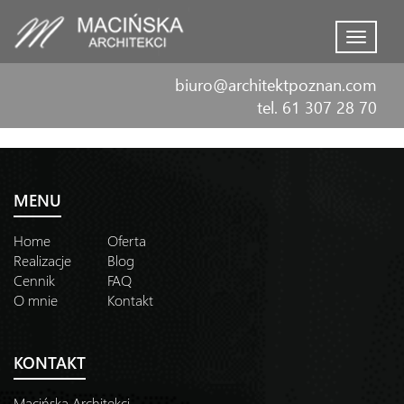
Menu
biuro@architektpoznan.com
tel. 61 307 28 70
MENU
Home
Oferta
Realizacje
Blog
Cennik
FAQ
O mnie
Kontakt
KONTAKT
Macińska Architekci