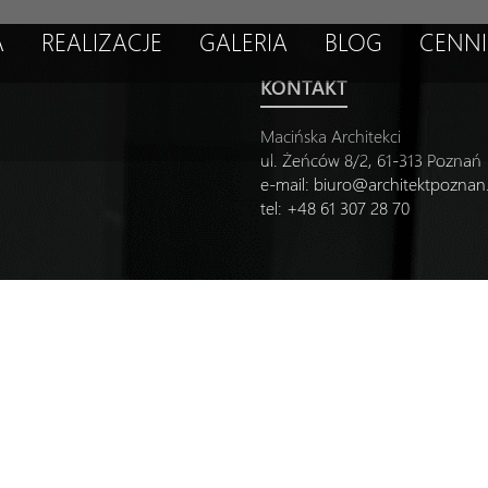
A
REALIZACJE
GALERIA
BLOG
CENNI
KONTAKT
Macińska Architekci
ul. Żeńców 8/2, 61-313 Poznań
e-mail:
biuro@architektpozna
tel: +48 61 307 28 70