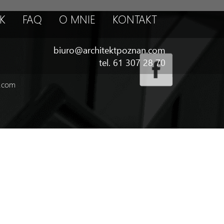
K
FAQ
O MNIE
KONTAKT
biuro@architektpoznan.com
tel. 61 307 28 70
n.com