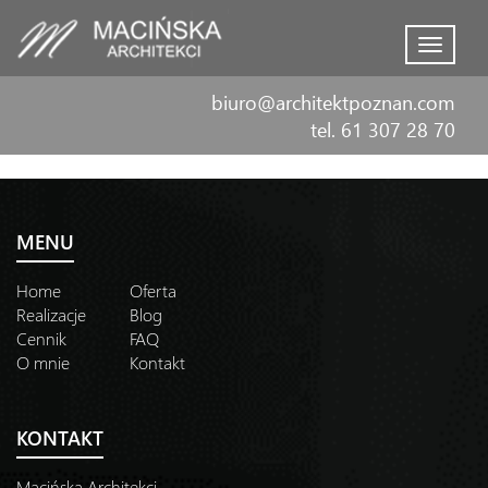
Menu
biuro@architektpoznan.com
tel. 61 307 28 70
MENU
Home
Oferta
Realizacje
Blog
Cennik
FAQ
O mnie
Kontakt
KONTAKT
Macińska Architekci