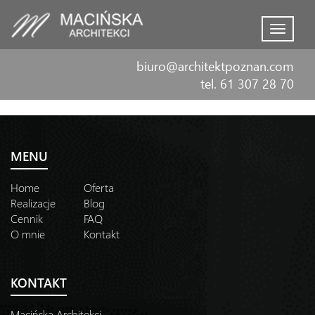
Menu
biuro@architektpoznan.com
tel. 61 307 28 70
MENU
Home
Oferta
Realizacje
Blog
Cennik
FAQ
O mnie
Kontakt
KONTAKT
Macińska Architekci