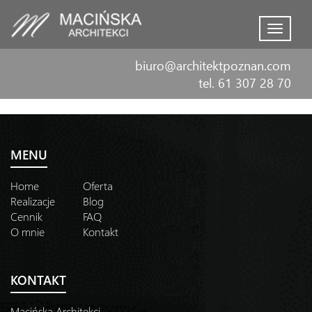
Menu
biuro@architektpoznan.com
tel. 61 307 28 70
MENU
Home
Oferta
Realizacje
Blog
Cennik
FAQ
O mnie
Kontakt
KONTAKT
Macińska Architekci