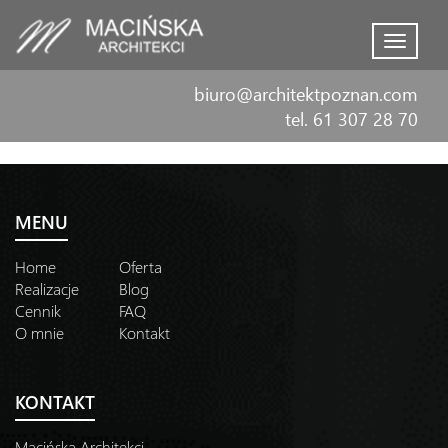
Menu
biuro@architektpoznan.com
tel. 61 307 28 70
MENU
Home
Oferta
Realizacje
Blog
Cennik
FAQ
O mnie
Kontakt
KONTAKT
Macińska Architekci