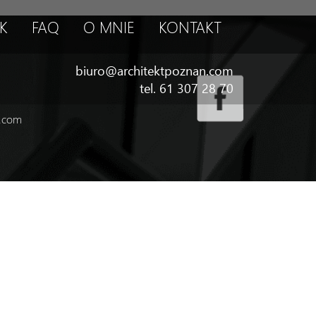
K
FAQ
O MNIE
KONTAKT
biuro@architektpoznan.com
tel. 61 307 28 70
n.com