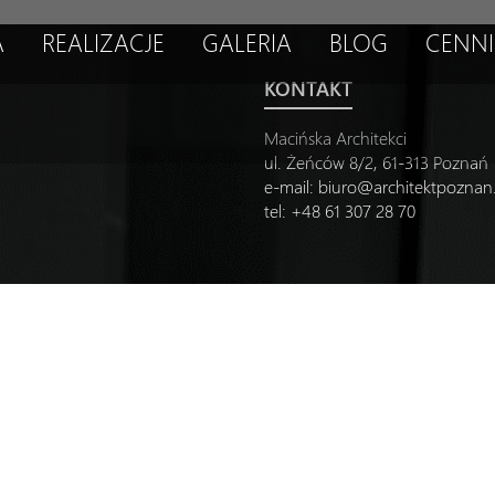
A
REALIZACJE
GALERIA
BLOG
CENNI
KONTAKT
Macińska Architekci
ul. Żeńców 8/2, 61-313 Poznań
e-mail:
biuro@architektpozna
tel: +48 61 307 28 70