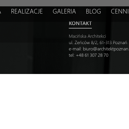
A
REALIZACJE
GALERIA
BLOG
CENNI
KONTAKT
Macińska Architekci
ul. Żeńców 8/2, 61-313 Poznań
e-mail:
biuro@architektpozna
tel: +48 61 307 28 70