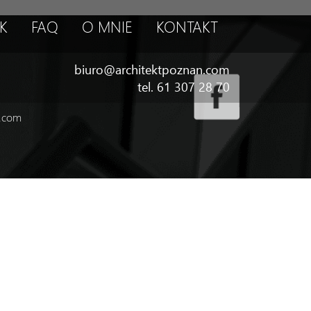
K
FAQ
O MNIE
KONTAKT
biuro@architektpoznan.com
tel. 61 307 28 70
n.com