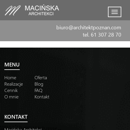
Menu
biuro@architektpoznan.com
tel. 61 307 28 70
MENU
Home
Oferta
Realizacje
Blog
Cennik
FAQ
O mnie
Kontakt
KONTAKT
Macińska Architekci