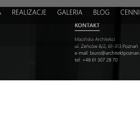
A
REALIZACJE
GALERIA
BLOG
CENNI
KONTAKT
Macińska Architekci
ul. Żeńców 8/2, 61-313 Poznań
e-mail:
biuro@architektpozna
tel: +48 61 307 28 70