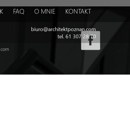
K
FAQ
O MNIE
KONTAKT
biuro@architektpoznan.com
tel. 61 307 28 70
n.com