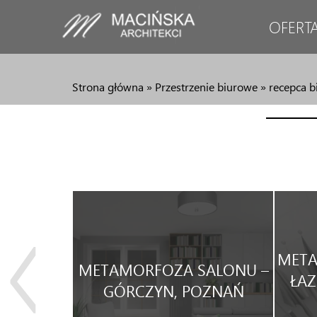
OFERT
Strona główna
»
Przestrzenie biurowe
»
recepca b
JA
META
METAMORFOZA SALONU –
WEGO
ŁAZ
GÓRCZYN, POZNAŃ
WYNAJEM.