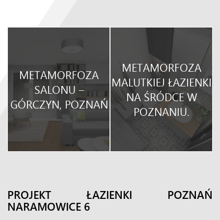
METAMORFOZA
METAMORFOZA
O
MALUTKIEJ ŁAZIENKI
SALONU –
NA ŚRÓDCE W
GÓRCZYN, POZNAŃ
POZNANIU.
PROJEKT ŁAZIENKI POZNAŃ
NARAMOWICE 6