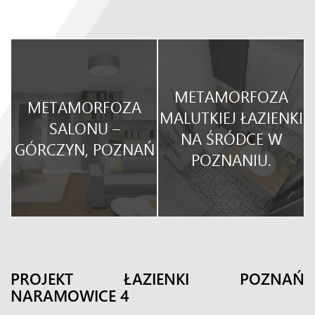
METAMORFOZA
METAMORFOZA
O
MALUTKIEJ ŁAZIENKI
SALONU –
NA ŚRÓDCE W
GÓRCZYN, POZNAŃ
POZNANIU.
PROJEKT ŁAZIENKI POZNAŃ
NARAMOWICE 4