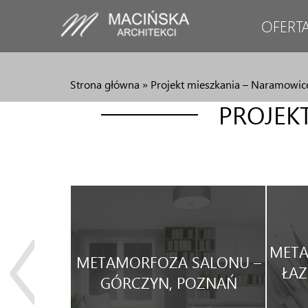
OFERT
Strona główna
»
Projekt mieszkania – Naramowic
PROJEK
JA
META
METAMORFOZA SALONU –
WEGO
ŁAZ
GÓRCZYN, POZNAŃ
WYNAJEM.