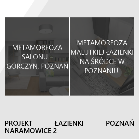
METAMORFOZA
METAMORFOZA
O
MALUTKIEJ ŁAZIENKI
SALONU –
NA ŚRÓDCE W
GÓRCZYN, POZNAŃ
POZNANIU.
PROJEKT ŁAZIENKI POZNAŃ
NARAMOWICE 2