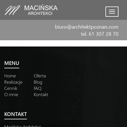
Menu
biuro@architektpoznan.com
tel. 61 307 28 70
MENU
Home
Oferta
Realizacje
Blog
Cennik
FAQ
O mnie
Kontakt
KONTAKT
Macińska Architekci