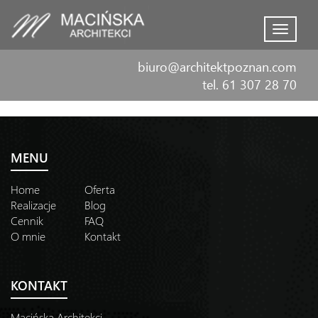
Menu
biuro@architektpoznan.com
tel. 61 307 28 70
MENU
Home
Oferta
Realizacje
Blog
Cennik
FAQ
O mnie
Kontakt
KONTAKT
Macińska Architekci