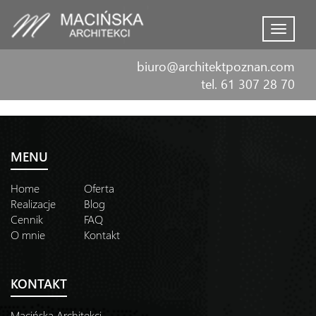
Menu
biuro@architektpoznan.com
tel. 61 307 28 70
MENU
Home
Oferta
Realizacje
Blog
Cennik
FAQ
O mnie
Kontakt
KONTAKT
Macińska Architekci