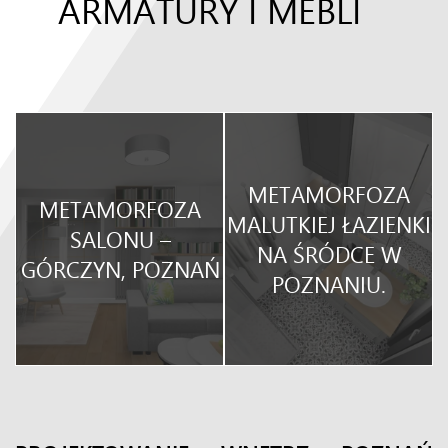
ARMATURY I MEBLI
METAMORFOZA
METAMORFOZA
O
MALUTKIEJ ŁAZIENKI
SALONU –
NA ŚRÓDCE W
GÓRCZYN, POZNAŃ
POZNANIU.