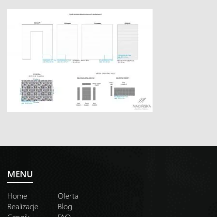
MENU
Home
Oferta
Realizacje
Blog
Cennik
FAQ