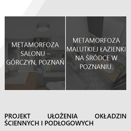
METAMORFOZA
METAMORFOZA
O
MALUTKIEJ ŁAZIENKI
SALONU –
NA ŚRÓDCE W
GÓRCZYN, POZNAŃ
POZNANIU.
PROJEKT UŁOŻENIA OKŁADZIN
ŚCIENNYCH I PODŁOGOWYCH