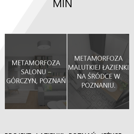
MIN
METAMORFOZA
METAMORFOZA
O
MALUTKIEJ ŁAZIENKI
SALONU –
NA ŚRÓDCE W
GÓRCZYN, POZNAŃ
POZNANIU.