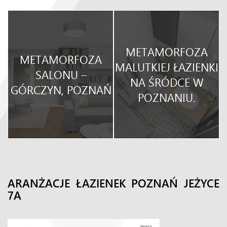
METAMORFOZA
METAMORFOZA
O
MALUTKIEJ ŁAZIENKI
SALONU –
NA ŚRÓDCE W
GÓRCZYN, POZNAŃ
POZNANIU.
ARANŻACJE ŁAZIENEK POZNAŃ JEŻYCE
7A