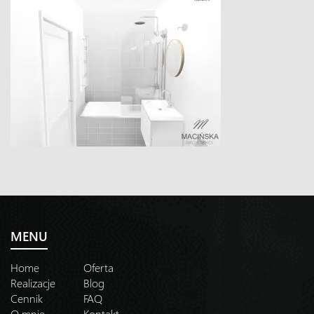
MENU
Home
Oferta
Realizacje
Blog
Cennik
FAQ
O mnie
Kontakt