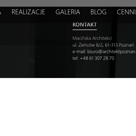
A
REALIZACJE
GALERIA
BLOG
CENNI
KONTAKT
Macińska Architekci
ul. Żeńców 8/2, 61-313 Poznań
e-mail:
biuro@architektpozna
tel: +48 61 307 28 70