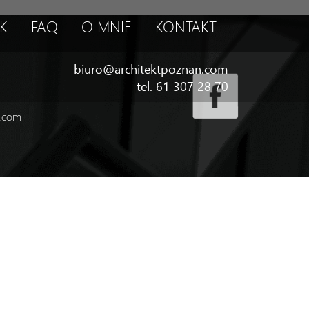
K
FAQ
O MNIE
KONTAKT
biuro@architektpoznan.com
tel. 61 307 28 70
n.com